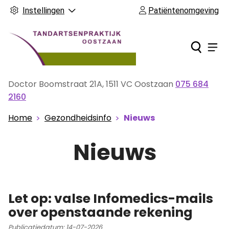
Instellingen
Patiëntenomgeving
Ho
Men
Doctor Boomstraat
21A
,
1511 VC
Oostzaan
075 684
Tel:
2160
Home
Gezondheidsinfo
Nieuws
Nieuws
Let op: valse Infomedics-mails
over openstaande rekening
Publicatiedatum:
14-07-2026