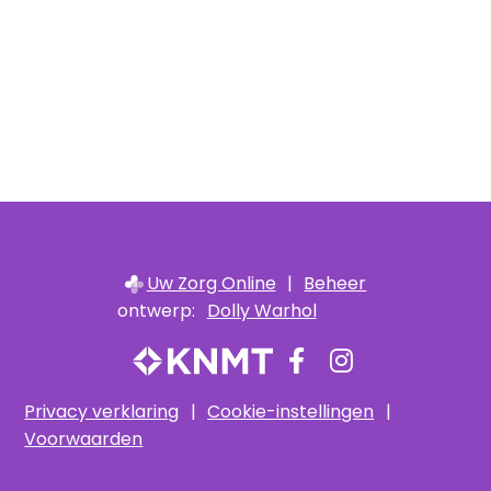
Uw Zorg Online
|
Beheer
ontwerp:
Dolly Warhol
Bezoek
Bezoek
onze
onze
Privacy verklaring
|
Cookie-instellingen
|
facebook
Instagram
Voorwaarden
pagina
pagina