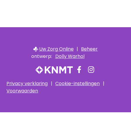
Uw Zorg Online
|
Beheer
ontwerp:
Dolly Warhol
Bezoek
Bezoek
onze
onze
Privacy verklaring
|
Cookie-instellingen
|
facebook
Instagram
Voorwaarden
pagina
pagina