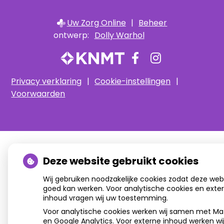
Uw Zorg Online
|
Beheer
ontwerp:
Dolly Warhol
Bezoek
Bezoek
onze
onze
Privacy verklaring
|
Cookie-instellingen
|
facebook
Instagram
Voorwaarden
pagina
pagina
Deze website gebruikt cookies
Wij gebruiken noodzakelijke cookies zodat deze web
goed kan werken. Voor analytische cookies en exte
inhoud vragen wij uw toestemming.
Voor analytische cookies werken wij samen met M
en Google Analytics. Voor externe inhoud werken wi