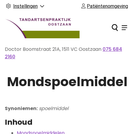
Instellingen
Patiëntenomgeving
Ho
Men
Doctor Boomstraat
21A
,
1511 VC
Oostzaan
075 684
Tel:
2160
Mondspoelmiddel
Synoniemen:
spoelmiddel
Inhoud
Mondspoelmiddelen