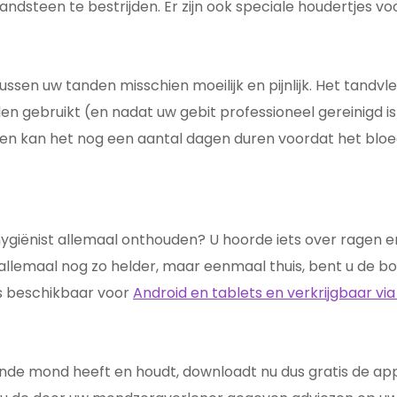
andsteen te bestrijden. Er zijn ook speciale houdertjes v
tussen uw tanden misschien moeilijk en pijnlijk. Het tand
elen gebruikt (en nadat uw gebit professioneel gereinigd 
g en kan het nog een aantal dagen duren voordat het blo
ygiënist allemaal onthouden? U hoorde iets over ragen e
l allemaal nog zo helder, maar eenmaal thuis, bent u d
s beschikbaar voor
Android en tablets en verkrijgbaar via
nde mond heeft en houdt, downloadt nu dus gratis de a