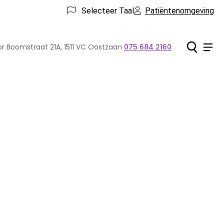
Selecteer Taal
Patiëntenomgeving
Ho
Men
or Boomstraat
21A
,
1511 VC
Oostzaan
075 684 2160
Tel: