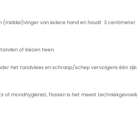
een (middel)vinger van iedere hand en houdt 3 centimete
tanden of kiezen heen.
onder het tandvlees en schraap/schep vervolgens één zij
 of mondhygiënist, flossen is het meest techniekgevoelig 