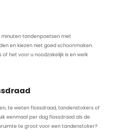
ee minuten tandenpoetsen met
anden en kiezen niet goed schoonmaken.
f het voor u noodzakelijk is en welk
ossdraad
en, te weten flossdraad, tandenstokers of
uik eenmaal per dag flossdraad als de
enruimte te groot voor een tandenstoker?