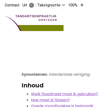
Tekst
Tekst
Contrast
Tekstgrootte
100%
Uit
verkleinen
vergroten
met
met
10%
10%
Synoniemen:
interdentale reiniging
Inhoud
Welk flossdraad moet ik gebruiken?
Hoe moet ik flossen?
Goede mondhygiëne is belangrijk