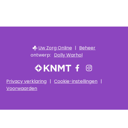
Uw Zorg Online
|
Beheer
ontwerp:
Dolly Warhol
Bezoek
Bezoek
onze
onze
Privacy verklaring
|
Cookie-instellingen
|
facebook
Instagram
Voorwaarden
pagina
pagina