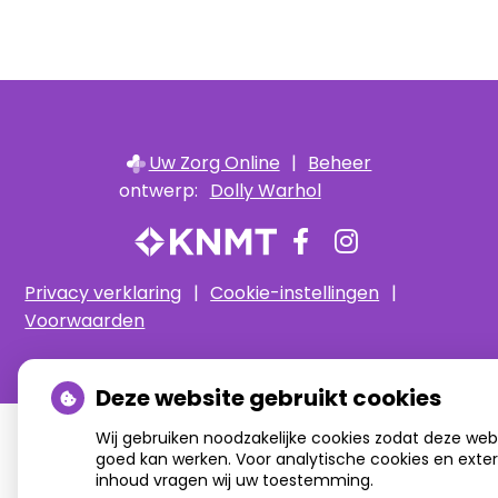
Uw Zorg Online
|
Beheer
ontwerp:
Dolly Warhol
Bezoek
Bezoek
onze
onze
Privacy verklaring
|
Cookie-instellingen
|
facebook
Instagram
Voorwaarden
pagina
pagina
Deze website gebruikt cookies
Wij gebruiken noodzakelijke cookies zodat deze web
goed kan werken. Voor analytische cookies en exte
inhoud vragen wij uw toestemming.