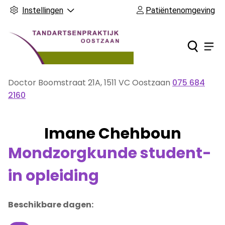
Instellingen
Patiëntenomgeving
Ho
Men
Doctor Boomstraat
21A
,
1511 VC
Oostzaan
075 684
Tel:
2160
Imane Chehboun
Mondzorgkunde student-
in opleiding
Beschikbare dagen: